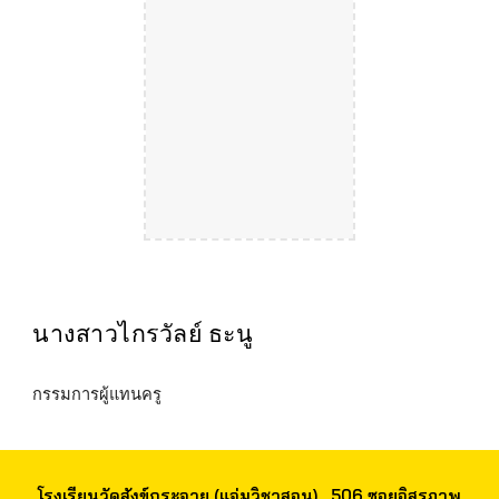
นางสาวไกรวัลย์ ธะนู
กรรมการผู้
แทนครู
โรงเรียนวัดสังข์กระจาย (แจ่มวิชาสอน) 506 ซอยอิสรภาพ