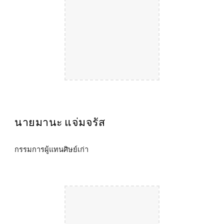
นายมานะ แจ่มจรัส
กรรมการผู้แทน
ศิษย์เก่า